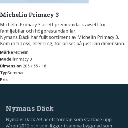
Michelin Primacy 3
Michelin Primacy 3 är ett premiumdäck avsett för
familjebilar och högprestandabilar.
Nymans Däck har fullt sortiment av Michelin Primacy 3.
Kom in till oss, eller ring, för priset på just Din dimension.
Märke
Michelin
Modell
Primacy 3
Dimension
205 / 55 - 16
Typ
Sommar
Pris
Nymans Däck
Nymans Däck AB är ett företag som startade upp
våren 2012 och som ligger i samma byggnad som