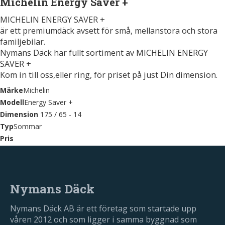
Michelin Energy Saver +
MICHELIN ENERGY SAVER +
är ett premiumdäck avsett för små, mellanstora och stora
familjebilar.
Nymans Däck har fullt sortiment av MICHELIN ENERGY
SAVER +
Kom in till oss,eller ring, för priset på just Din dimension.
Märke
Michelin
Modell
Energy Saver +
Dimension
175 / 65 - 14
Typ
Sommar
Pris
Nymans Däck
Nymans Däck AB är ett företag som startade upp
våren 2012 och som ligger i samma byggnad som