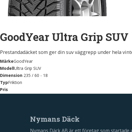
GoodYear Ultra Grip SUV
Prestandadäcket som ger din suv väggrepp under hela vint
Märke
GoodYear
Modell
Ultra Grip SUV
Dimension
235 / 60 - 18
Typ
Friktion
Pris
Nymans Däck
Nymans Däck AB är ett företag som startade