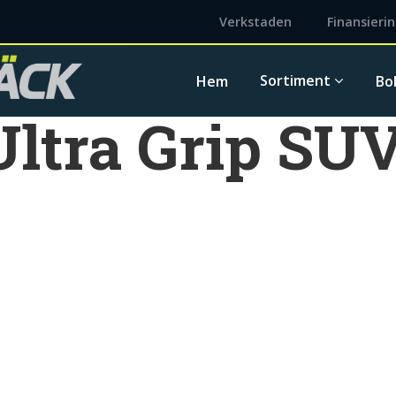
Verkstaden
Finansieri
Sortiment
Hem
Bo
ltra Grip SU