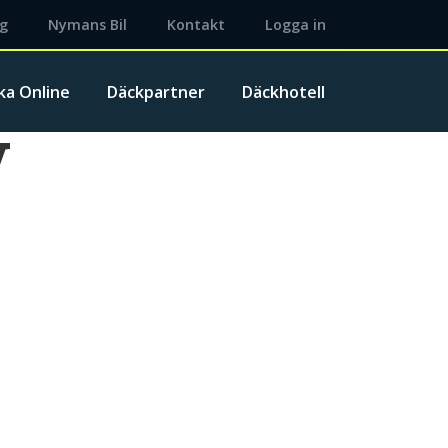
ng
Nymans Bil
Kontakt
Logga in
ka Online
Däckpartner
Däckhotell
V