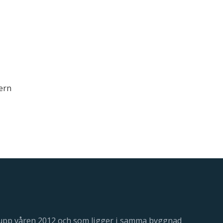
ern
 upp våren 2012 och som ligger i samma byggnad