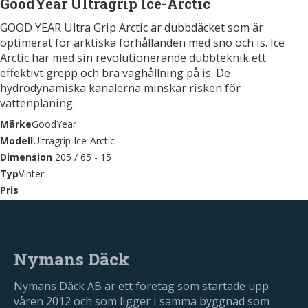
GoodYear Ultragrip Ice-Arctic
GOOD YEAR Ultra Grip Arctic är dubbdäcket som är
optimerat för arktiska förhållanden med snö och is. Ice
Arctic har med sin revolutionerande dubbteknik ett
effektivt grepp och bra väghållning på is. De
hydrodynamiska kanalerna minskar risken för
vattenplaning.
Märke
GoodYear
Modell
Ultragrip Ice-Arctic
Dimension
205 / 65 - 15
Typ
Vinter
Pris
Nymans Däck
Nymans Däck AB är ett företag som startade upp
våren 2012 och som ligger i samma byggnad som