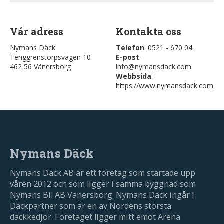
Vår adress
Kontakta oss
Nymans Däck
Telefon
: 0521 - 670 04
Tenggrenstorpsvägen 10
E-post
:
462 56 Vänersborg
info@nymansdack.com
Webbsida
:
https://www.nymansdack.com
Nymans Däck
Nymans Däck AB är ett företag som startade upp
våren 2012 och som ligger i samma byggnad som
Nymans Bil AB Vänersborg. Nymans Däck ingår i
Däckpartner som är en av Nordens största
däckkedjor. Företaget ligger mitt emot Arena